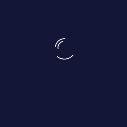
Новости
Новая функция/игра "Игра в
кости" на коины
Теперь вы можете испытать удачу в "Игра в кости" и
выиграть от 1 000 до 100 000 коинов. Значок находится 
верхнем меню сервиса.Первая игра в день ...
Читать...
13.11.2025
Новости