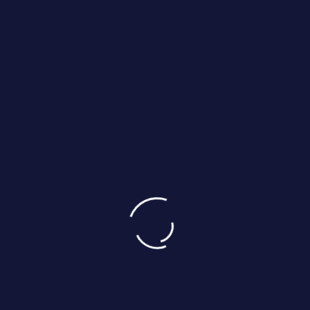
Нормальная церемония. Круче Оскара будет)
nunaha3
11.08.2021
На любителя но я прочту пожалуй люблю игры)
Denpro064
21.03.2021
Очень полезная статья Всем рекомендую! ?
RustAndBugs
20.03.2021
Не знаю кому как,мне очень даже зашло)